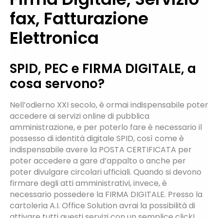
fax, Fatturazione
Contatti
Elettronica
Promozioni
SPID, PEC e FIRMA DIGITALE, a
cosa servono?
Nell’odierno XXI secolo, è ormai indispensabile poter
accedere ai servizi online di pubblica
amministrazione, e per poterlo fare è necessario il
possesso di identità digitale SPID, così come è
indispensabile avere la POSTA CERTIFICATA per
poter accedere a gare d’appalto o anche per
poter divulgare circolari ufficiali. Quando si devono
firmare degli atti amministrativi, invece, è
necessario possedere la FIRMA DIGITALE. Presso la
cartoleria A.I. Office Solution avrai la possibilità di
attivare tutti questi servizi con un semplice click!