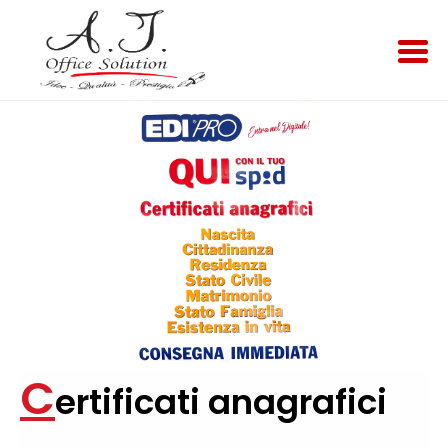
Home
Chi Siamo
Prodotti
Servizi
C
ertificati anagrafici
Marchi